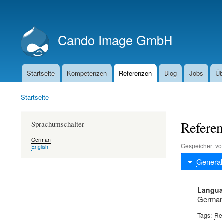
Benutzermenü
Cando Image GmbH
Startseite
Kompetenzen
Referenzen
Blog
Jobs
Üb
Hauptnavigation
Startseite
Pfadnavigation
Refere
Sprachumschalter
German
Gespeichert v
English
General
Langu
Germa
Tags
Re