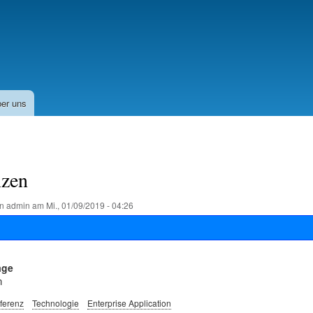
Direkt
zum
Inhalt
er uns
nzen
on
admin
am
Mi., 01/09/2019 - 04:26
age
n
ferenz
Technologie
Enterprise Application