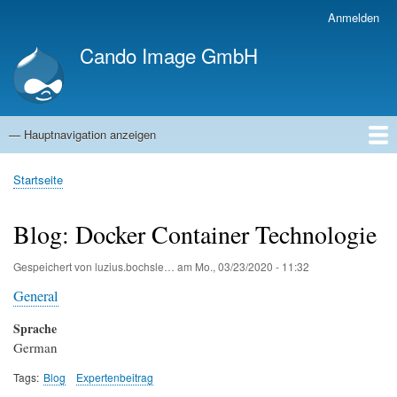
Direkt
Anmelden
Benutzermenü
zum
Cando Image GmbH
Inhalt
— Hauptnavigation anzeigen
Hauptnavigation
Startseite
Kompetenzen
Referenzen
Blog
Jobs
Über uns
Startseite
Pfadnavigation
Blog: Docker Container Technologie
Gespeichert von
luzius.bochsle…
am
Mo., 03/23/2020 - 11:32
General
Sprache
German
Tags
Blog
Expertenbeitrag